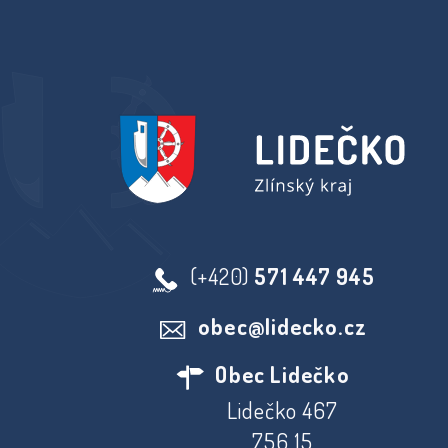
(+420)
571 447 945
obec@lidecko.cz
Obec Lidečko
Lidečko 467
756 15