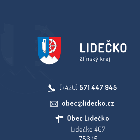
(+420)
571 447 945
obec@lidecko.cz
Obec Lidečko
Lidečko 467
756 15