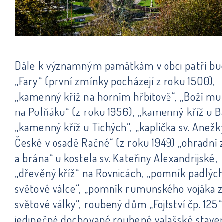
Dále k významným památkám v obci patří b
„Fary“ (první zmínky pocházejí z roku 1500),
„kamenný kříž na horním hřbitově“, „Boží m
na Polňáku“ (z roku 1956), „kamenný kříž u B
„kamenný kříž u Tichých“, „kaplička sv. Anežk
České v osadě Račné“ (z roku 1949) „ohradní
a brána“ u kostela sv. Kateřiny Alexandrijské,
„dřevěný kříž“ na Rovnicách, „pomník padlých 
světové válce“, „pomník rumunského vojáka z 
světové války“, roubený dům „Fojtství čp. 125“
jedinečné dochované roubené valašské staven