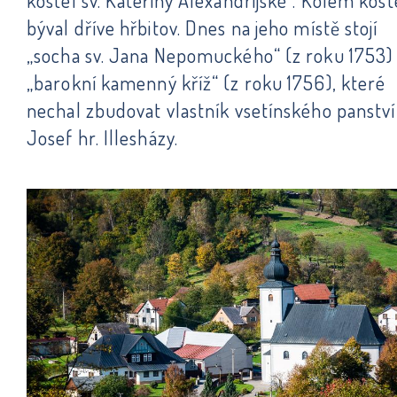
kostel sv. Kateřiny Alexandrijské“. Kolem kost
býval dříve hřbitov. Dnes na jeho místě stojí
„socha sv. Jana Nepomuckého“ (z roku 1753)
„barokní kamenný kříž“ (z roku 1756), které
nechal zbudovat vlastník vsetínského panství
Josef hr. Illesházy.