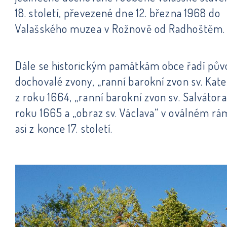
18. století, převezené dne 12. března 1968 do
Valašského muzea v Rožnově od Radhoštěm.
Dále se historickým památkám obce řadí pův
dochovalé zvony, „ranní barokní zvon sv. Kate
z roku 1664, „ranní barokní zvon sv. Salvátora
roku 1665 a „obraz sv. Václava“ v oválném r
asi z konce 17. století.