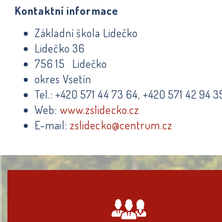
Kontaktní informace
Základní škola Lidečko
Lidečko 36
756 15 Lidečko
okres Vsetín
Tel.: +420 571 44 73 64, +420 571 42 94 3
Web:
www.zslidecko.cz
E-mail:
zslidecko@centrum.cz