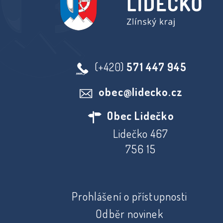
(+420)
571 447 945
obec@lidecko.cz
Obec Lidečko
Lidečko 467
756 15
Prohlášení o přístupnosti
Odběr novinek