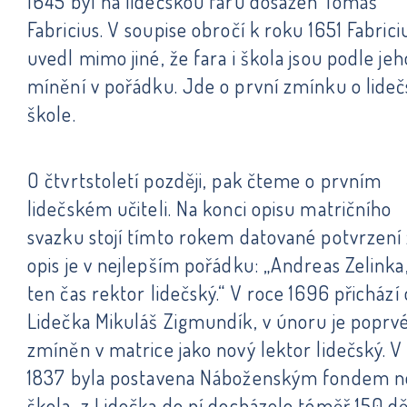
1645 byl na lidečskou faru dosazen Tomáš
Fabricius. V soupise obročí k roku 1651 Fabrici
uvedl mimo jiné, že fara i škola jsou podle jeh
mínění v pořádku. Jde o první zmínku o lide
škole.
O čtvrtstoletí později, pak čteme o prvním
lidečském učiteli. Na konci opisu matričního
svazku stojí tímto rokem datované potvrzení
opis je v nejlepším pořádku: „Andreas Zelinka
ten čas rektor lidečský.“ V roce 1696 přichází
Lidečka Mikuláš Zigmundík, v únoru je poprv
zmíněn v matrice jako nový lektor lidečský. V
1837 byla postavena Náboženským fondem n
škola, z Lidečka do ní docházelo téměř 150 dě