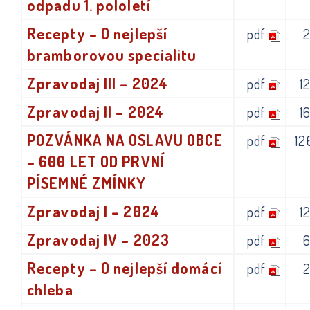
odpadu 1. pololetí
Recepty – O nejlepší
pdf
bramborovou specialitu
Zpravodaj III – 2024
pdf
1
Zpravodaj II – 2024
pdf
1
POZVÁNKA NA OSLAVU OBCE
pdf
12
– 600 LET OD PRVNÍ
PÍSEMNÉ ZMÍNKY
Zpravodaj I – 2024
pdf
1
Zpravodaj IV – 2023
pdf
Recepty – O nejlepší domácí
pdf
chleba