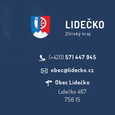
(+420)
571 447 945
obec@lidecko.cz
Obec Lidečko
Lidečko 467
756 15