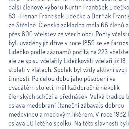
další členové výboru Kurtin František Lidečko
83 –Herian František Lidečko a Dorňák Frant
ze Střelné. Členská základna měla 68 členů a
přes 800 včelstev ze všech obcí. Počty včelst
byli uváděny již dříve v roce 1859 se ve farnos
Lidečko podle záznamů počítá na 223 včelste
ale ze spisu včelařily Lidečkovští včelaři již 18
století v klátech. Spolek byl vždy aktivní svoji
činností. Po celou dobu jeho působení ve
dvacátém století, měl každoročně několik
členských schůzí a přednášek. Velká tradice 
oslava medobraní (taneční zábava)s dobrou
medovinou a medovým likérem. V roce 1982 
oslava 50 letého spolku. Na této slavnosti byl