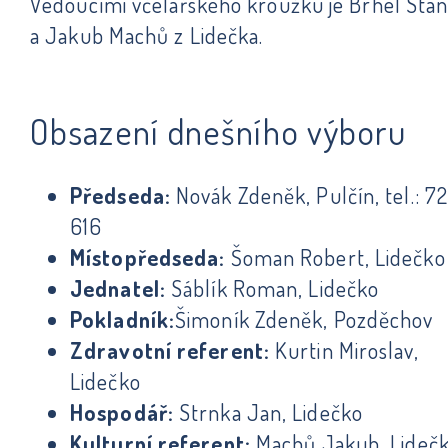
Vedoucími včelařského kroužku je Brhel Stan
a Jakub Machů z Lidečka.
Obsazení dnešního výboru
Předseda:
Novák Zdeněk, Pulčín, tel.: 72
616
Místopředseda:
Šoman Robert, Lidečko
Jednatel:
Sáblík Roman, Lidečko
Pokladník:
Šimoník Zdeněk, Pozděchov
Zdravotní referent:
Kurtin Miroslav,
Lidečko
Hospodář:
Strnka Jan, Lidečko
Kulturní referent:
Machů Jakub, Lideč