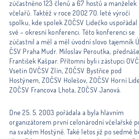
zúčastněno 123 členů a 67 hostů a manželek
včelařů. Taktéž v roce 2002 70. leté výročí
spolku, kde spolek ZOČSV Lidečko uspořádal
své – okresní konferenci. Této konferenci se
zúčastnil a měl a měl úvodní slovo tajemník Ú
ČSV Praha Mudr. Miloslav Peroutka, přednáše
František Kašpar. Přítomni byli i zástupci OV
Vsetín OVČSV Zlín, ZOČSV Bystřice pod
Hostýnem, ZOČSV Holešov, ZOČSV Horní Lide
ZOČSV Francova Lhota, ZOČSV Janová.
Dne 25. 5. 2003 pořádala a byla hlavním
organizátorem první celonárodní včelařské p
na svatém Hostýně. Také letos již po sedmé 