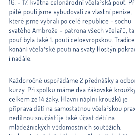
16. – 17. května celonárodní včelařská pouť. Př
páté pouti jsme vybudovali za vlastní peníze,
které jsme vybrali po celé republice – sochu
svatého Ambrože – patrona všech včelařů, ta
pouť byla také 1. poutí celoevropskou. Tradice
konání včelařské pouti na svatý Hostýn pokra
i nadále.
Každoročně uspořádáme 2 přednášky a odbo
kurzy. Při spolku máme dva žákovské kroužk
celkem ze 14 žáky. Hlavní náplní kroužků je
příprava dětí na samostatnou včelařskou prax
nedílnou součástí je také účast dětí na
mládežnických vědomostních soutěžích.