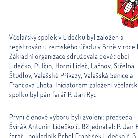
Včelařský spolek v Lidečku byl založen a
registrován u zemského úřadu v Brně v roce 
Základní organizace sdružovala devět obcí
Lidečko, Pulčín, Horní Lideč, Lačnov, Střelná
Študlov, Valašské Příkazy, Valašská Senice a
Francova Lhota. Iniciátorem založení včelařs
spolku byl pán farář P. Jan Ryc.
První členové výboru byli zvoleni: předseda –
Švirák Antonín Lidečko č. 82 jednatel: P. Jan 
farář –pokladník Brhel František Lidečko č. 3