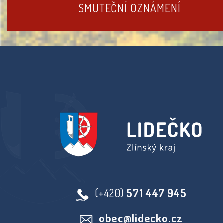
SMUTEČNÍ OZNÁMENÍ
(+420)
571 447 945
obec@lidecko.cz