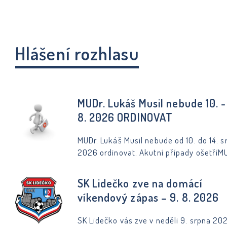
podíleli místní tenisté, hasiči, zahrádkář
členky Českého červeného kříže ve
spolupráci s Obcí Lidečko. Díky jejich
společnému úsilí si návštěvníci užili pří
Hlášení rozhlasu
odpoledne plné setkávání, dobré nálady
zábavy.
MUDr. Lukáš Musil nebude 10. - 
8. 2026 ORDINOVAT
MUDr. Lukáš Musil nebude od 10. do 14. s
2026 ordinovat. Akutní případy ošetříM
Libor Sokola.
SK Lidečko zve na domácí
víkendový zápas – 9. 8. 2026
SK Lidečko vás zve v neděli 9. srpna 20