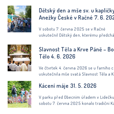
pasování prvňáčků na čtenáře.
Dětský den a mše sv. u kapličky
Anežky České v Račné 7. 6. 20
V sobotu 7. června 2025 se v Račné
uskutečnil Dětský den, kterému předch
mše svatá u kapličky sv. Anežky České. 
děti bylo připraveno odpoledne plné her,
Slavnost Těla a Krve Páně – Bo
soutěží, zábavy a oblíbeného blešího
Tělo 4. 6. 2026
obchůdku. Děkujeme všem zástupcům
místních spolků a organizací, kteří se po
Ve čtvrtek 4. června 2026 se u farního 
na přípravě a průběhu této akce, i všem
uskutečnila mše svatá Slavnost Těla a K
návštěvníkům za jejich účast. Úsměvy a
Páně – Boží Tělo s eucharistickým prův
radost v dětských tvářích byly nejlepším
Kácení máje 31. 5. 2026
důkazem toho, že se akce vydařila.
V parku před Obecním úřadem v Lidečku
sobotu 7. června 2025 konalo tradiční K
máje. Na přípravě a organizaci akce se