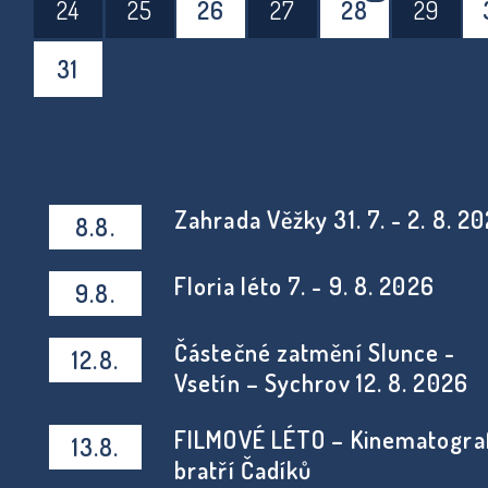
24
25
26
27
28
29
31
Zahrada Věžky 31. 7. - 2. 8. 2
8.8.
Floria léto 7. - 9. 8. 2026
9.8.
Částečné zatmění Slunce -
12.8.
Vsetín – Sychrov 12. 8. 2026
FILMOVÉ LÉTO – Kinematogra
13.8.
bratří Čadíků