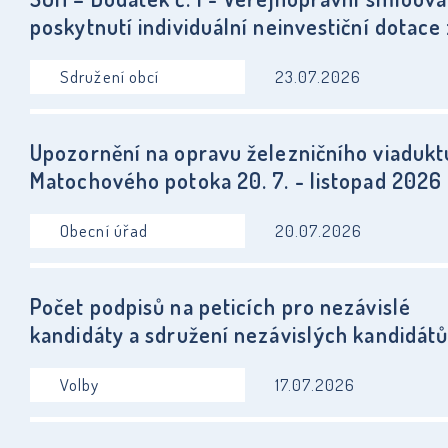
poskytnutí individuální neinvestiční dotace 
rozpočtu Sdružení obcí Hornolidečska číslo
Sdružení obcí
23.07.2026
1/2024
Upozornění na opravu železničního viadukt
Matochového potoka 20. 7. - listopad 2026
Obecní úřad
20.07.2026
Počet podpisů na peticích pro nezávislé
kandidáty a sdružení nezávislých kandidát
provolby do Zastupitelstva obce Lidečko v
Volby
17.07.2026
dnech 9. a 10. 10. 2026