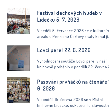
Festival dechových hudeb v
Lidečku 5. 7. 2026
V neděli 5. července 2026 se v kulturní
areálu u Penzionu Čertovy skály konal ji
ročník Festivalu dechových hudeb.
Návštěvníci si mohli vychutnat vystoupe
Lovci perel 22. 6. 2026
dechových hudeb Lieskovanka (SK), Han
domácí Lidečanka a Muzikanti L. Prudíka
Vyhodnocení soutěže Lovci perel v naší
Celým odpolednem provázel Antonín Ry
knihovně proběhlo v pondělí 22. června
Festival se uskutečnil za podpory Obce
Lovci perel jsou oblíbený celorepublikov
Lidečko a Společenského klubu Lidečko
projekt pro děti, který motivuje k četbě, 
Pasování prvňáčků na čtenáře 
pracovat s textem a vyhledávat informa
6. 2026
Především však nabízí atraktivní a záb
trávení volného času. Do této čtenářské
V pondělí 15. června 2026 se v Místní
soutěže se v naší knihovně zapojilo cel
knihovně Lidečko, uskutečnilo slavnostn
20 dětí.