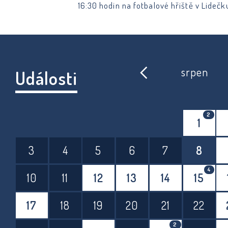
16:30 hodin na fotbalové hřiště v Lidečk
se uskuteční první mistrovské utkání no
sezóny 2026/2027. Domácí fotbalisté
přivítají tým z Hovězí. Před začátkem z
proběhne slavnostní nástup hráčů spole
našimi nejmenšími fotbalisty. Připraven
srpen
Události
bude bohaté občerstvení i speciality z ud
Přijďte podpořit naše fotbalisty. Těší se
vás SK Lidečko.
2
1
3
4
5
6
7
8
4
10
11
12
13
14
15
17
18
19
20
21
22
2