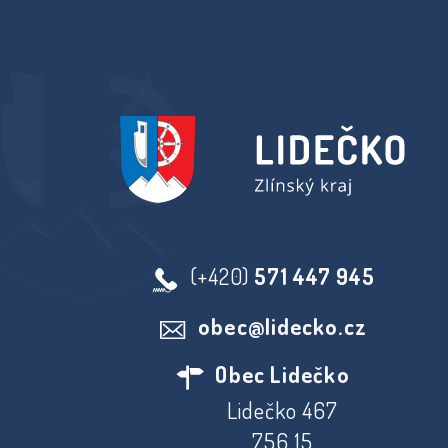
(+420)
571 447 945
obec@lidecko.cz
Obec Lidečko
Lidečko 467
756 15