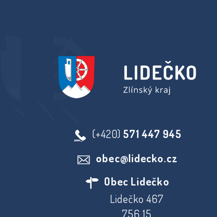
(+420)
571 447 945
obec@lidecko.cz
Obec Lidečko
Lidečko 467
756 15