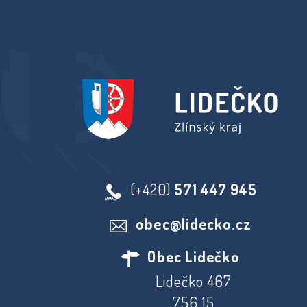
(+420)
571 447 945
obec@lidecko.cz
Obec Lidečko
Lidečko 467
756 15