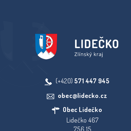
(+420)
571 447 945
obec@lidecko.cz
Obec Lidečko
Lidečko 467
756 15