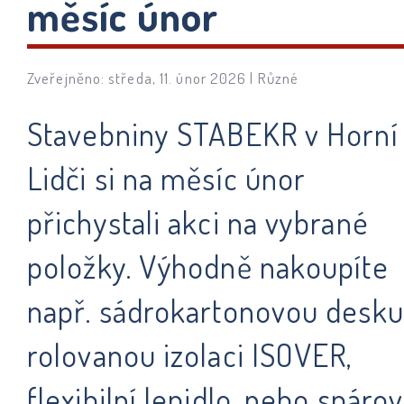
měsíc únor
Zveřejněno: středa, 11. únor 2026 |
Různé
Stavebniny STABEKR v Horní
Lidči si na měsíc únor
přichystali akci na vybrané
položky. Výhodně nakoupíte
např. sádrokartonovou desku
rolovanou izolaci ISOVER,
flexibilní lepidlo, nebo spárov