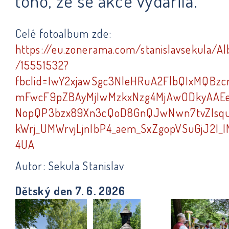
toho, že se akce vydařila.
Celé fotoalbum zde:
https://eu.zonerama.com/stanislavsekula/A
/15551532?
fbclid=IwY2xjawSgc3NleHRuA2FlbQIxMQBzc
mFwcF9pZBAyMjIwMzkxNzg4MjAwODkyAAE
NopQP3bzx89Xn3cQoD8GnQJwNwn7tvZIsq
kWrj_UMWrvjLjnIbP4_aem_SxZgopVSuGjJ2I_
4UA
Autor: Sekula Stanislav
Dětský den 7. 6. 2026