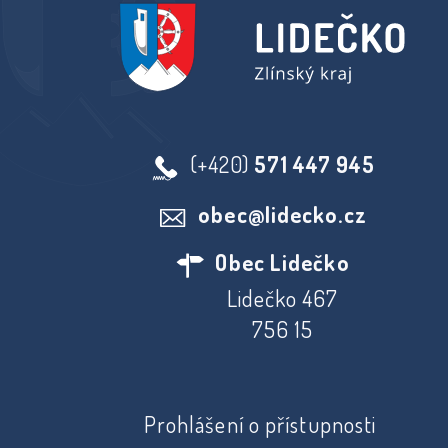
(+420)
571 447 945
obec@lidecko.cz
Obec Lidečko
Lidečko 467
756 15
Prohlášení o přístupnosti