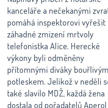
kanceláře a nečekanými zvrat
pomáhá inspektorovi vyřešit
záhadné zmizení mrtvoly
telefonistka Alice. Herecké
výkony byli odměněny
přítomnými diváky bouřlivý
potleskem. Jelikož v neděli s
také slavilo MDŽ, každá žena
dostala od pořadatelů Aperol