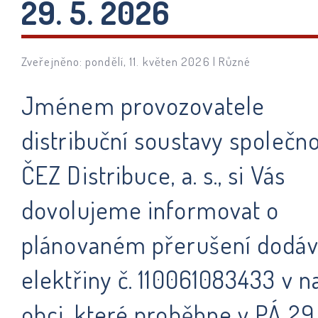
29. 5. 2026
Zveřejněno: pondělí, 11. květen 2026 |
Různé
Jménem provozovatele
distribuční soustavy společno
ČEZ Distribuce, a. s., si Vás
dovolujeme informovat o
plánovaném přerušení dodá
elektřiny č. 110061083433 v n
obci, které proběhne v PÁ 29.