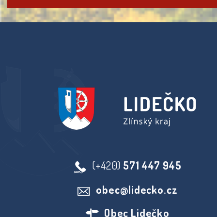
(+420)
571 447 945
obec@lidecko.cz
Obec Lidečko