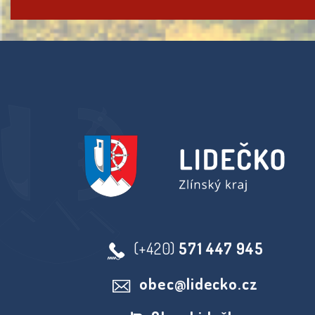
(+420)
571 447 945
obec@lidecko.cz