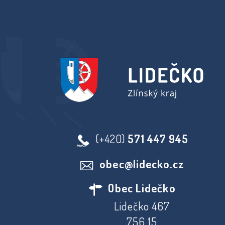
(+420)
571 447 945
obec@lidecko.cz
Obec Lidečko
Lidečko 467
756 15