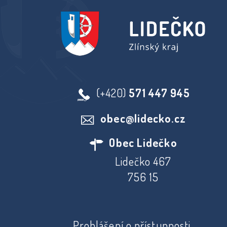
(+420)
571 447 945
obec@lidecko.cz
Obec Lidečko
Lidečko 467
756 15
Prohlášení o přístupnosti