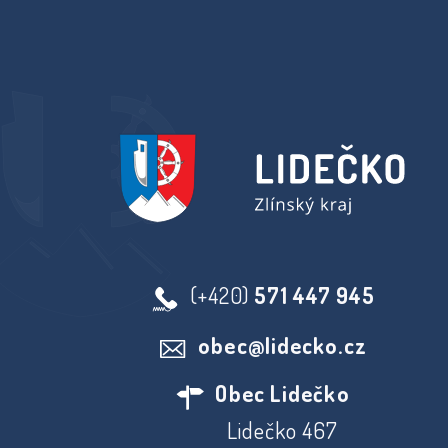
(+420)
571 447 945
obec@lidecko.cz
Obec Lidečko
Lidečko 467