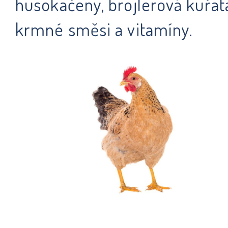
husokačeny, brojlerová kuřat
krmné směsi a vitamíny.