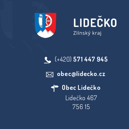
(+420)
571 447 945
obec@lidecko.cz
Obec Lidečko
Lidečko 467
756 15