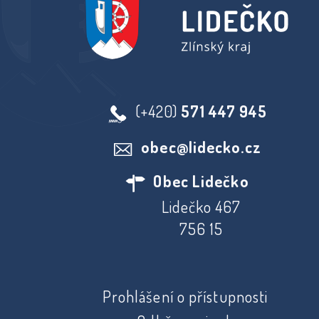
(+420)
571 447 945
obec@lidecko.cz
Obec Lidečko
Lidečko 467
756 15
Prohlášení o přístupnosti