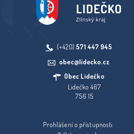
(+420)
571 447 945
obec@lidecko.cz
Obec Lidečko
Lidečko 467
756 15
Prohlášení o přístupnosti