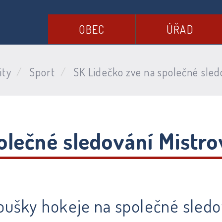
OBEC
ÚŘAD
ity
Sport
SK Lidečko zve na společné sledov
olečné sledování Mistrov
ušky hokeje na společné sledov