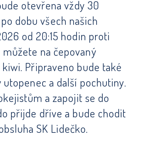
 bude otevřena vždy 30
 po dobu všech našich
2026 od 20:15 hodin proti
se můžete na čepovaný
 kiwi. Připraveno bude také
 utopenec a další pochutiny.
okejistům a zapojit se do
o přijde dříve a bude chodit
á obsluha SK Lidečko.