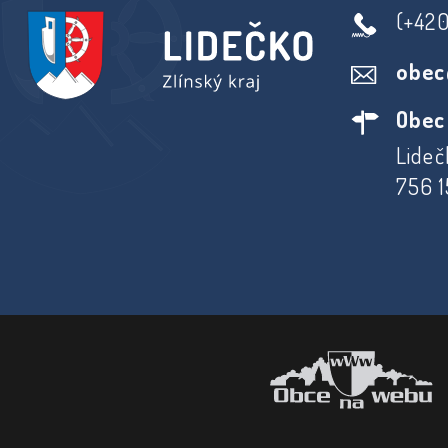
(+42
obec
Obec
Lideč
756 1