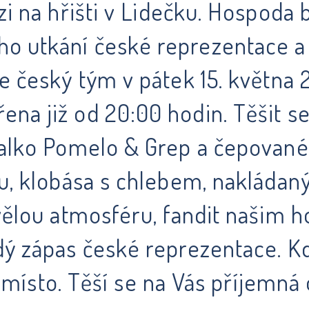
izi na hřišti v Lidečku. Hospoda
o utkání české reprezentace a
e český tým v pátek 15. května 
ena již od 20:00 hodin. Těšit 
ealko Pomelo & Grep a čepované
u, klobása s chlebem, nakládaný
vělou atmosféru, fandit našim h
dý zápas české reprezentace. Kd
ší místo. Těší se na Vás příjemn