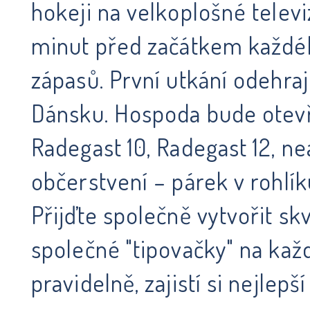
hokeji na velkoplošné telev
minut před začátkem každéh
zápasů. První utkání odehraj
Dánsku. Hospoda bude otevř
Radegast 10, Radegast 12, n
občerstvení – párek v rohlík
Přijďte společně vytvořit sk
společné "tipovačky" na kaž
pravidelně, zajistí si nejlep