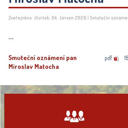
Zveřejněno: čtvrtek, 04. červen 2026 |
Smuteční oznáme
...
Smuteční oznámení pan
pdf
1
Miroslav Matocha