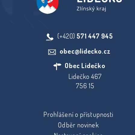
(+420)
571 447 945
obec@lidecko.cz
Obec Lidečko
Lidečko 467
756 15
Prohlášení o přístupnosti
Odběr novinek