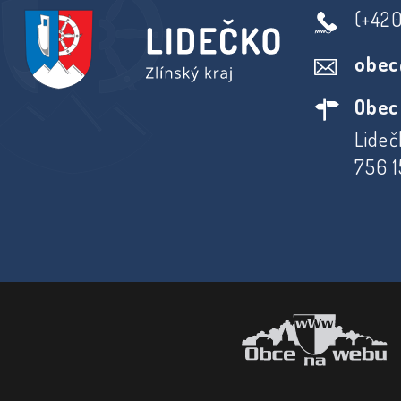
(+42
obec
Obec
Lideč
756 1