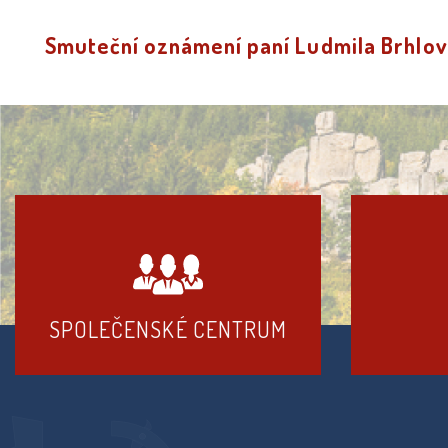
Smuteční oznámení paní Ludmila Brhlo
SPOLEČENSKÉ CENTRUM