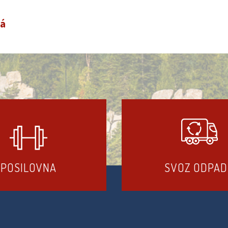
vá
POSILOVNA
SVOZ ODPA