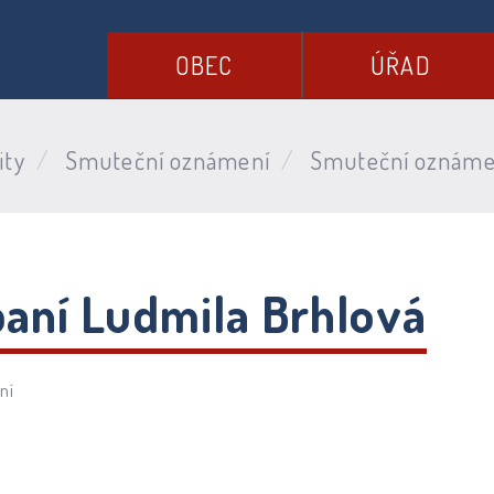
OBEC
ÚŘAD
ity
Smuteční oznámení
Smuteční oznámen
aní Ludmila Brhlová
ní