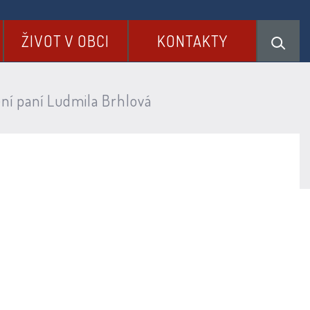
ŽIVOT V OBCI
KONTAKTY
í paní Ludmila Brhlová