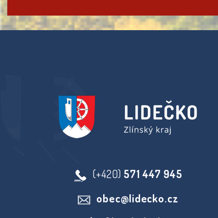
(+420)
571 447 945
obec@lidecko.cz