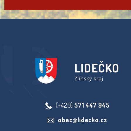
(+420)
571 447 945
obec@lidecko.cz