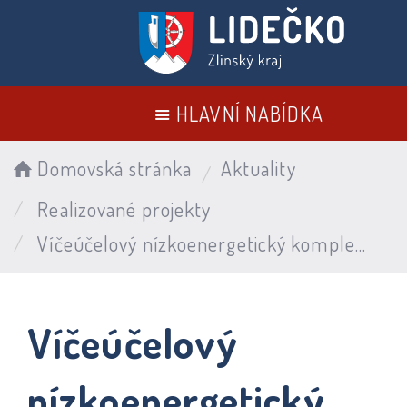
HLAVNÍ NABÍDKA
Domovská stránka
Aktuality
Realizované projekty
Víčeúčelový nízkoenergetický komplex pro všechny generace – Společenské centrum Lidečko
Víčeúčelový
nízkoenergetický