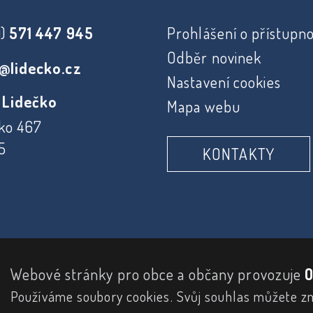
0)
571 447 945
Prohlášení o přístupno
Odběr novinek
@lidecko.cz
Nastavení cookies
 Lidečko
Mapa webu
ko 467
5
KONTAKTY
Webové stránky pro obce a občany provozuje
O
Používáme soubory cookies. Svůj souhlas můžete z