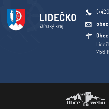
(+42
obec
Obec
Lideč
756 1