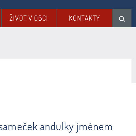
ŽIVOT V OBCI
KONTAKTY
arý sameček andulky jménem