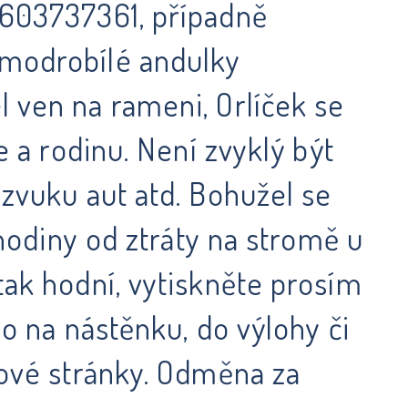
a 603737361, případně
 modrobílé andulky
l ven na rameni, Orlíček se
e a rodinu. Není zvyklý být
 zvuku aut atd. Bohužel se
 hodiny od ztráty na stromě u
tak hodní, vytiskněte prosím
ho na nástěnku, do výlohy či
bové stránky. Odměna za