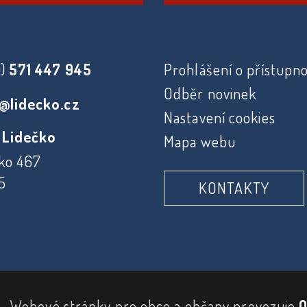
0)
571 447 945
Prohlášení o přístupno
Odběr novinek
@lidecko.cz
Nastavení cookies
 Lidečko
Mapa webu
ko 467
5
KONTAKTY
Webové stránky pro obce a občany provozuje
O