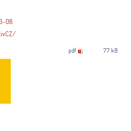
03-08
tivCZ/
pdf
77 kB