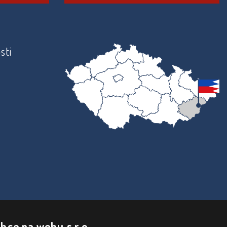
sti
bce na webu s.r.o.