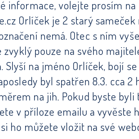
ké informace, volejte prosím n
.cz Orlíček je 2 starý sameček
 označení nemá. Otec s ním vyše
le zvyklý pouze na svého majitel
Slyší na jméno Orlíček, bojí se
Naposledy byl spatřen 8.3. cca 2
měrem na jih. Pokud byste byli 
nete v příloze emailu a vyvěste 
ké si ho můžete vložit na své we