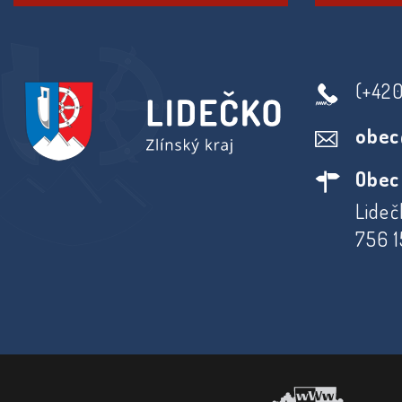
(+42
obec
Obec
Lideč
756 1