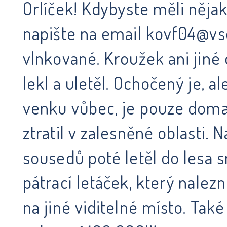
Orlíček! Kdybyste měli něja
napište na email kovf04@vse
vlnkované. Kroužek ani jiné
lekl a uletěl. Ochočený je, a
venku vůbec, je pouze doma. 
ztratil v zalesněné oblasti. 
sousedů poté letěl do lesa s
pátrací letáček, který nalez
na jiné viditelné místo. Ta