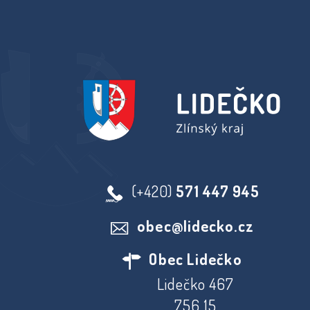
(+420)
571 447 945
obec@lidecko.cz
Obec Lidečko
Lidečko 467
756 15