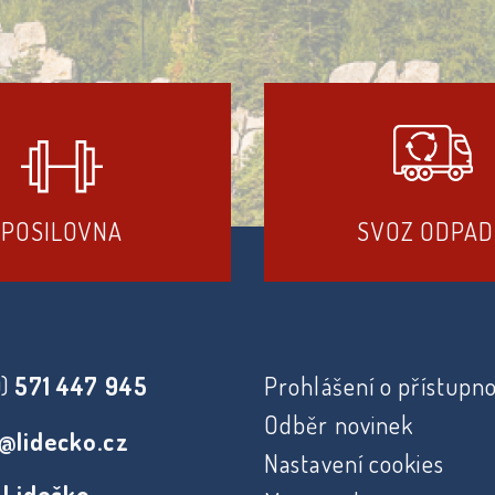
POSILOVNA
SVOZ ODPA
0)
571 447 945
Prohlášení o přístupno
Odběr novinek
@lidecko.cz
Nastavení cookies
 Lidečko