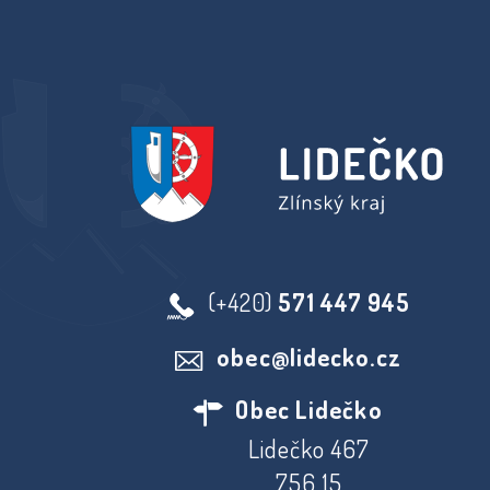
(+420)
571 447 945
obec@lidecko.cz
Obec Lidečko
Lidečko 467
756 15