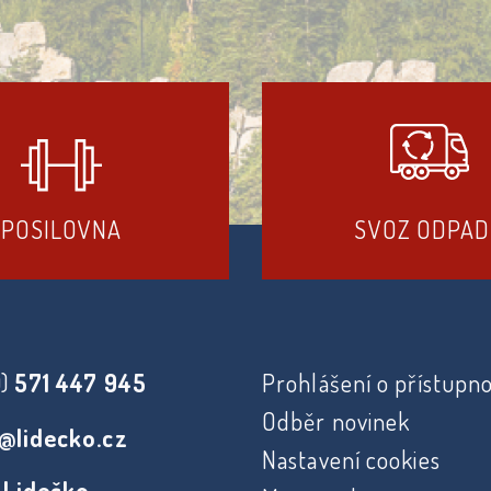
POSILOVNA
SVOZ ODPA
0)
571 447 945
Prohlášení o přístupno
Odběr novinek
@lidecko.cz
Nastavení cookies
 Lidečko