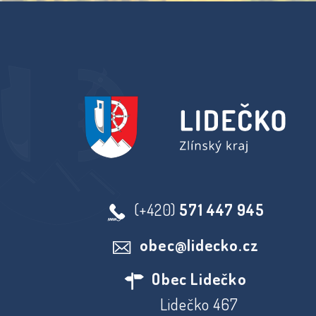
(+420)
571 447 945
obec@lidecko.cz
Obec Lidečko
Lidečko 467