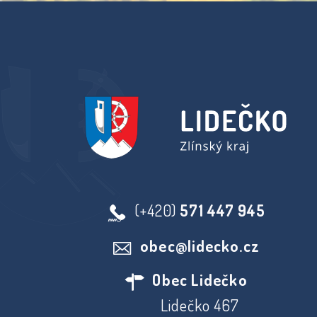
(+420)
571 447 945
obec@lidecko.cz
Obec Lidečko
Lidečko 467