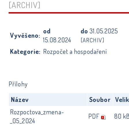
[ARCHIV]
od
do
31.05.2025
Vyvěšeno:
15.08.2024
[ARCHIV]
Kategorie:
Rozpočet a hospodaření
Přílohy
Název
Soubor
Veli
Rozpoctova_zmena-
PDF
80 k
_05_2024