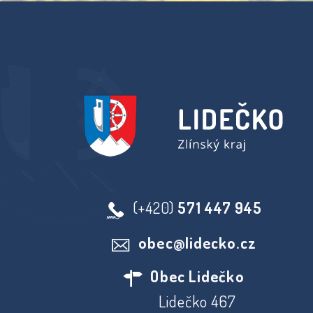
(+420)
571 447 945
obec@lidecko.cz
Obec Lidečko
Lidečko 467