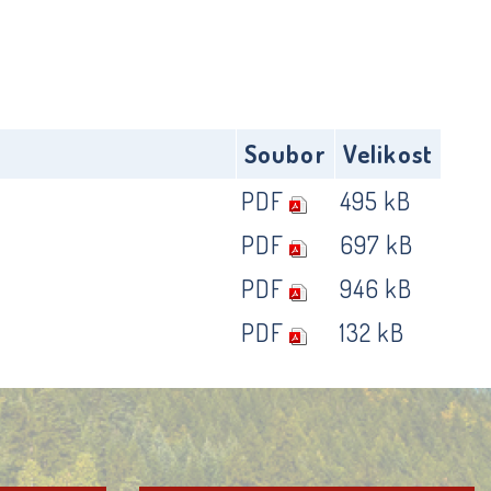
Soubor
Velikost
PDF
495 kB
PDF
697 kB
PDF
946 kB
PDF
132 kB