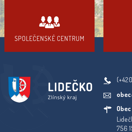
SPOLEČENSKÉ CENTRUM
(+42
obec
Obec
Lideč
756 1