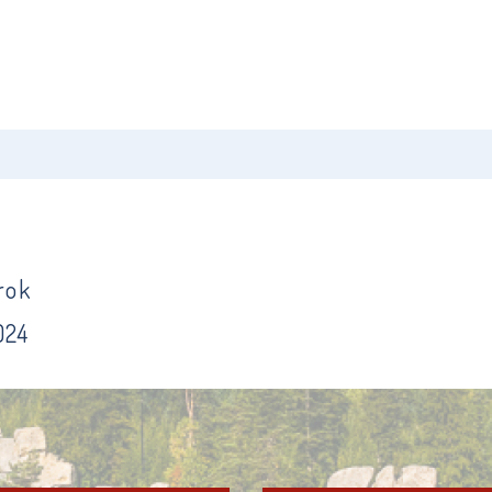
rok
024