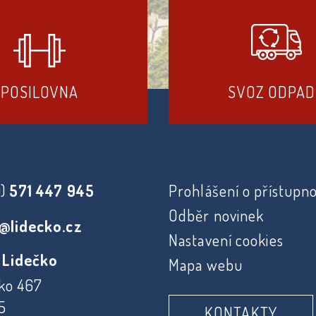
POSILOVNA
SVOZ ODPA
0)
571 447 945
Prohlášení o přístupno
Odběr novinek
@lidecko.cz
Nastavení cookies
 Lidečko
Mapa webu
ko 467
5
KONTAKTY