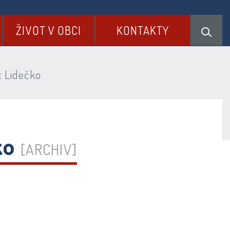
ŽIVOT V OBCI
KONTAKTY
c Lidečko
ko
[ARCHIV]