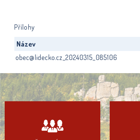
Přílohy
Název
obec@lidecko.cz_20240315_085106