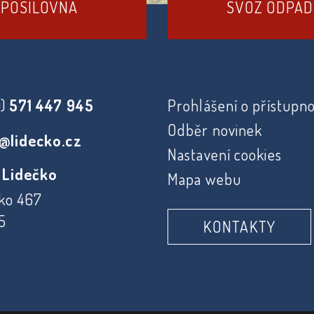
POSILOVNA
SVOZ ODPA
0)
571 447 945
Prohlášení o přístupno
Odběr novinek
@lidecko.cz
Nastavení cookies
 Lidečko
Mapa webu
ko 467
5
KONTAKTY