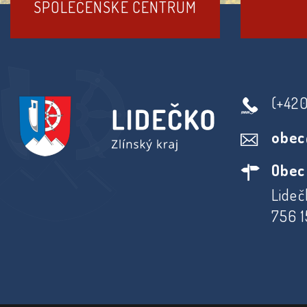
SPOLEČENSKÉ CENTRUM
(+42
obec
Obec
Lideč
756 1