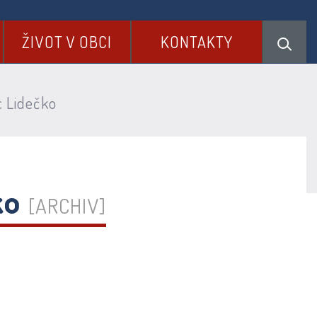
ŽIVOT V OBCI
KONTAKTY
c Lidečko
ko
[ARCHIV]