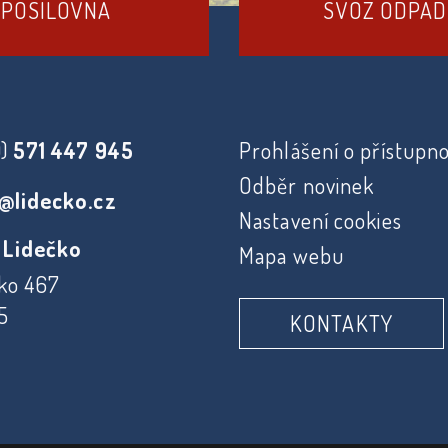
POSILOVNA
SVOZ ODPA
0)
571 447 945
Prohlášení o přístupno
Odběr novinek
@lidecko.cz
Nastavení cookies
 Lidečko
Mapa webu
ko 467
5
KONTAKTY