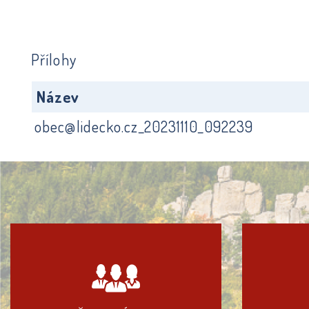
Přílohy
Název
obec@lidecko.cz_20231110_092239