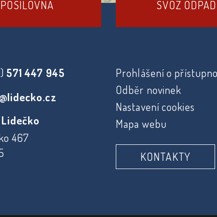
POSILOVNA
SVOZ ODPA
0)
571 447 945
Prohlášení o přístupno
Odběr novinek
@lidecko.cz
Nastavení cookies
 Lidečko
Mapa webu
ko 467
5
KONTAKTY