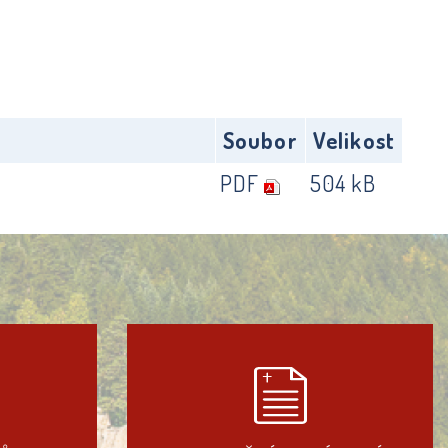
Soubor
Velikost
PDF
504 kB