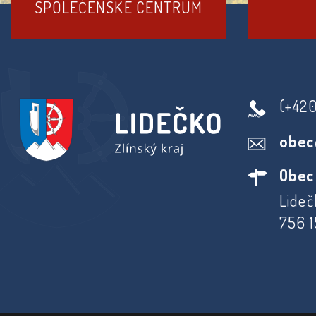
SPOLEČENSKÉ CENTRUM
(+42
obec
Obec
Lideč
756 1