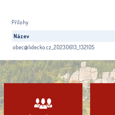
Přílohy
Název
obec@lidecko.cz_20230613_132105