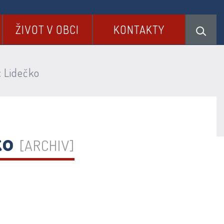
ŽIVOT V OBCI
KONTAKTY
 Lidečko
ko
[ARCHIV]