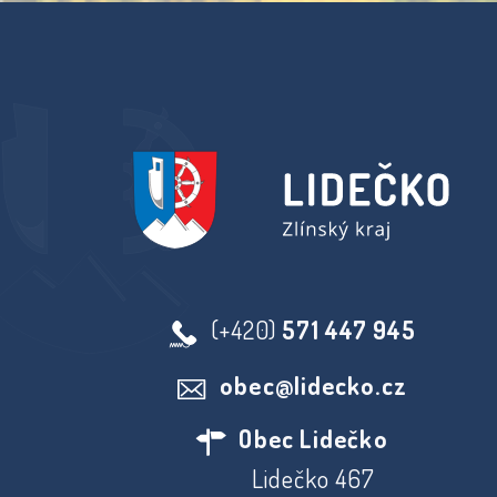
(+420)
571 447 945
obec@lidecko.cz
Obec Lidečko
Lidečko 467