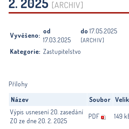
2. 2025
[ARCHIV]
od
do
17.05.2025
Vyvěšeno:
17.03.2025
[ARCHIV]
Kategorie:
Zastupitelstvo
Přílohy
Název
Soubor
Veli
Výpis usnesení 20. zasedání
PDF
149 k
ZO ze dne 20. 2. 2025