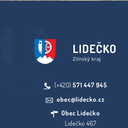
(+420)
571 447 945
obec@lidecko.cz
Obec Lidečko
Lidečko 467