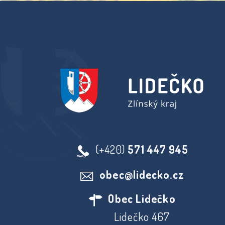
(+420)
571 447 945
obec@lidecko.cz
Obec Lidečko
Lidečko 467