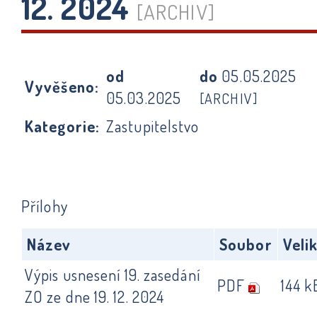
12. 2024
[ARCHIV]
od
do
05.05.2025
Vyvěšeno:
05.03.2025
[ARCHIV]
Kategorie:
Zastupitelstvo
Přílohy
Název
Soubor
Veli
Výpis usnesení 19. zasedání
PDF
144 k
ZO ze dne 19. 12. 2024