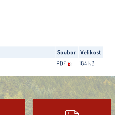
Soubor
Velikost
PDF
184 kB