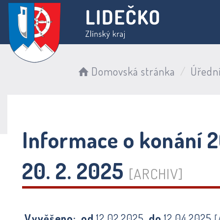
Domovská stránka
Úředn
Informace o konání 2
20. 2. 2025
[ARCHIV]
Vyvěšeno:
od
12.02.2025
do
12.04.2025
[