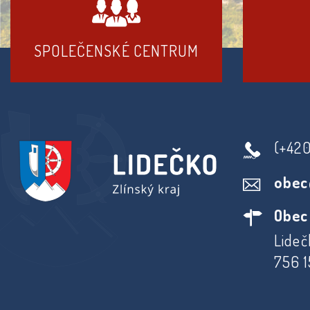
SPOLEČENSKÉ CENTRUM
(+42
obec
Obec
Lideč
756 1