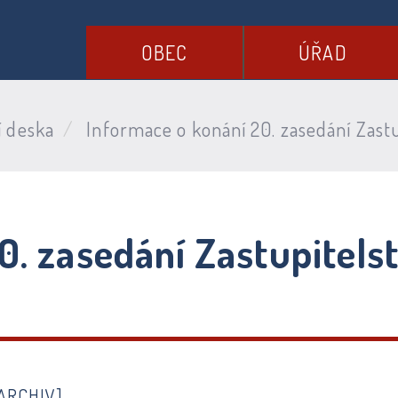
OBEC
ÚŘAD
í deska
Informace o konání 20. zasedání Zastu
0. zasedání Zastupitels
ARCHIV]