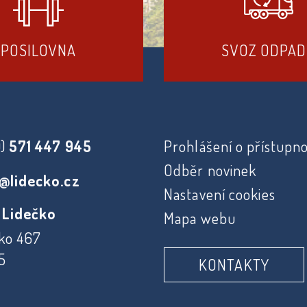
POSILOVNA
SVOZ ODPA
0)
571 447 945
Prohlášení o přístupno
Odběr novinek
@lidecko.cz
Nastavení cookies
 Lidečko
Mapa webu
ko 467
5
KONTAKTY