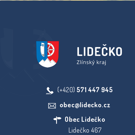
(+420)
571 447 945
obec@lidecko.cz
Obec Lidečko
Lidečko 467