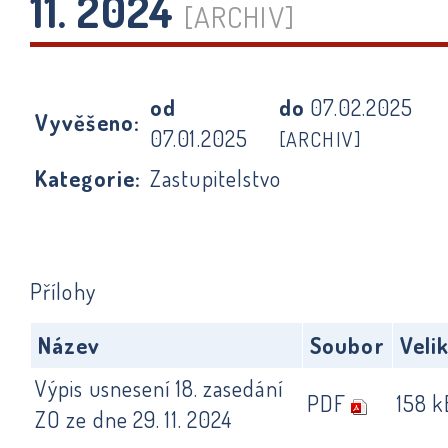
11. 2024
[ARCHIV]
od
do
07.02.2025
Vyvěšeno:
07.01.2025
[ARCHIV]
Kategorie:
Zastupitelstvo
Přílohy
Název
Soubor
Veli
Výpis usnesení 18. zasedání
PDF
158 k
ZO ze dne 29. 11. 2024