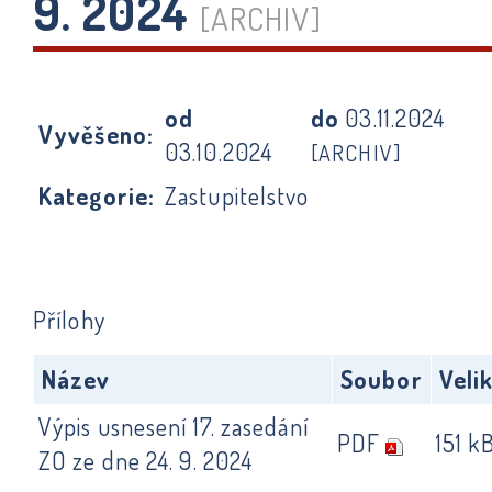
9. 2024
[ARCHIV]
od
do
03.11.2024
Vyvěšeno:
03.10.2024
[ARCHIV]
Kategorie:
Zastupitelstvo
Přílohy
Název
Soubor
Veli
Výpis usnesení 17. zasedání
PDF
151 k
ZO ze dne 24. 9. 2024