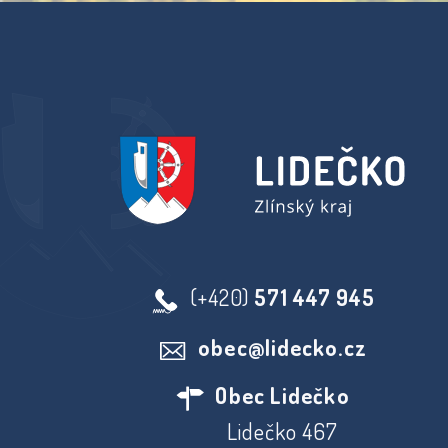
(+420)
571 447 945
obec@lidecko.cz
Obec Lidečko
Lidečko 467