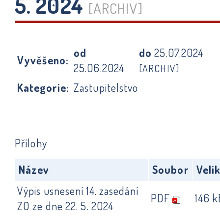
5. 2024
[ARCHIV]
od
do
25.07.2024
Vyvěšeno:
25.06.2024
[ARCHIV]
Kategorie:
Zastupitelstvo
Přílohy
Název
Soubor
Veli
Výpis usnesení 14. zasedání
PDF
146 k
ZO ze dne 22. 5. 2024