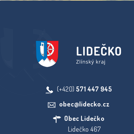
(+420)
571 447 945
obec@lidecko.cz
Obec Lidečko
Lidečko 467