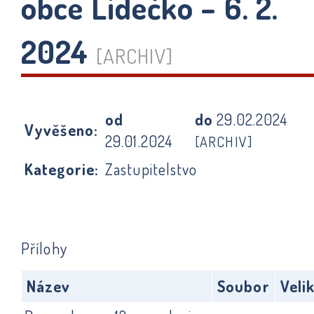
obce Lidečko – 6. 2.
2024
[ARCHIV]
od
do
29.02.2024
Vyvěšeno:
29.01.2024
[ARCHIV]
Kategorie:
Zastupitelstvo
Přílohy
Název
Soubor
Veli