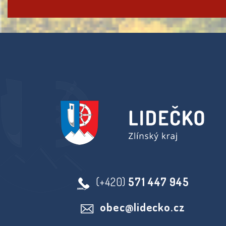
(+420)
571 447 945
obec@lidecko.cz