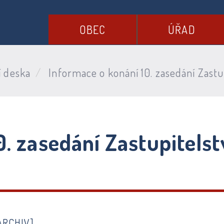
OBEC
ÚŘAD
í deska
Informace o konání 10. zasedání Zastup
. zasedání Zastupitelst
ARCHIV]