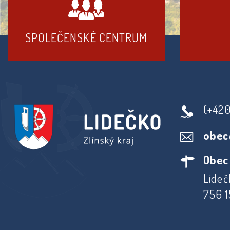
SPOLEČENSKÉ CENTRUM
(+42
obec
Obec
Lideč
756 1