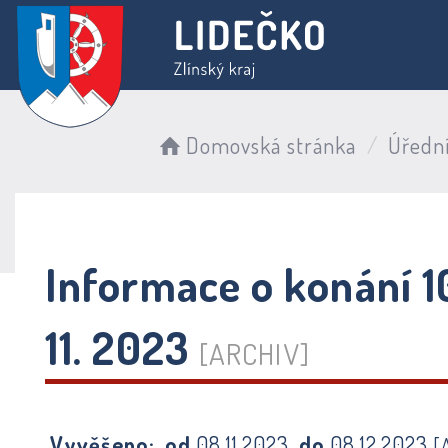
Domovská stránka
Úředn
Informace o konání 10
11. 2023
[ARCHIV]
Vyvěšeno:
od
08.11.2023
do
08.12.2023
[