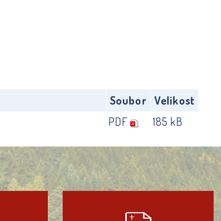
Soubor
Velikost
PDF
185 kB