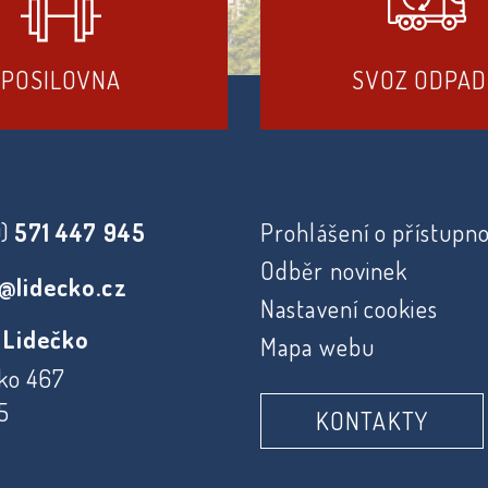
POSILOVNA
SVOZ ODPA
0)
571 447 945
Prohlášení o přístupno
Odběr novinek
@lidecko.cz
Nastavení cookies
 Lidečko
Mapa webu
ko 467
5
KONTAKTY