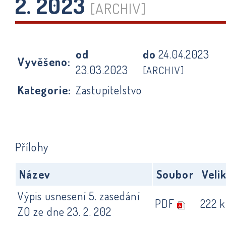
2. 2023
[ARCHIV]
od
do
24.04.2023
Vyvěšeno:
23.03.2023
[ARCHIV]
Kategorie:
Zastupitelstvo
Přílohy
Název
Soubor
Veli
Výpis usnesení 5. zasedání
PDF
222 
ZO ze dne 23. 2. 202