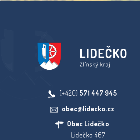
(+420)
571 447 945
obec@lidecko.cz
Obec Lidečko
Lidečko 467